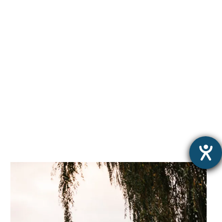
Karriere
Kontakt
Historie
Lost & Found
AGB
Datenschutz
Impressum